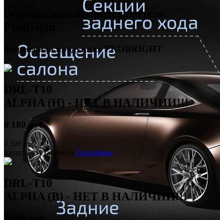
Официальный представитель
ProBright
Фирменная продукция PROBRIGHT
DRL-T10
ALPHA (Н) - НЕТ В НАЛИЧИИ!!!
8 180 руб.
8 500 руб.
Купить с установкой
Подробнее
DRL-T10
ALPHA (B) - НЕТ В НАЛИЧИИ!!!
8 180 руб.